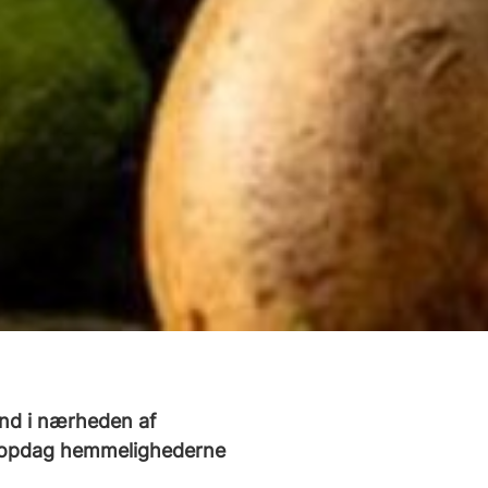
fund i nærheden af
og opdag hemmelighederne