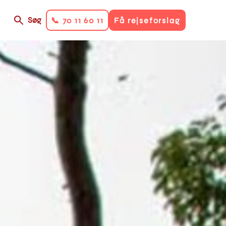
Søg
📞 70 11 60 11
Få rejseforslag
on
ry