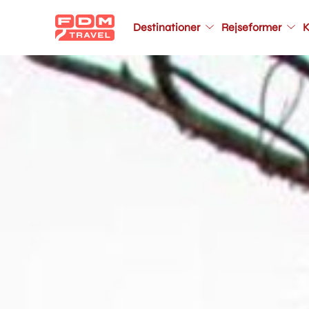
Main
Destinationer
Rejseformer
K
navigation
Gå
til
hovedindhold