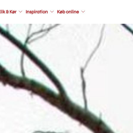
Main
lik & Kør
Inspiration
Køb online
navigati
seconda