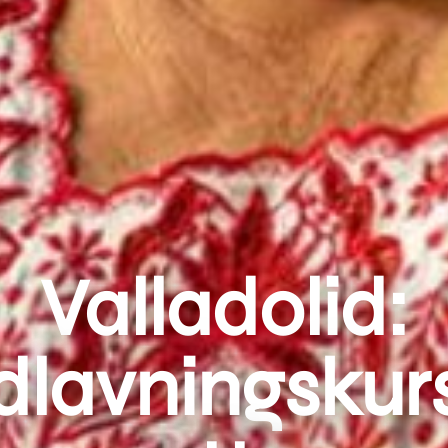
Valladolid:
avningskur