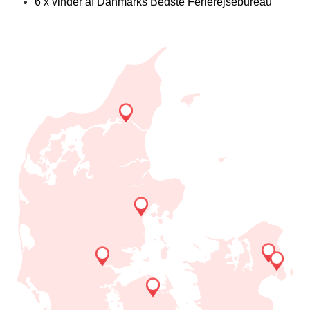
6 x vinder af Danmarks Bedste Ferierejsebureau