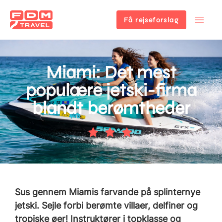
Få rejseforslag
Gå
til
hovedindhold
Miami: Det mest
populære jetski-firma
blandt berømtheder
Sus gennem Miamis farvande på splinternye
jetski. Sejle forbi berømte villaer, delfiner og
tropiske øer! Instruktører i topklasse og