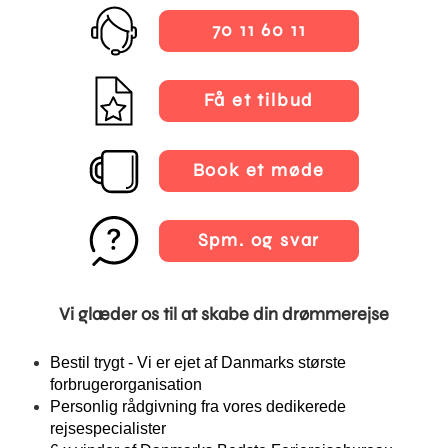
70 11 60 11
Få et tilbud
Book et møde
Spm. og svar
Vi glæder os til at skabe din drømmerejse
Bestil trygt - Vi er ejet af Danmarks største
forbrugerorganisation
Personlig rådgivning fra vores dedikerede
rejsespecialister