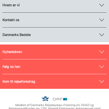
Hvem er vi
Kontakt os
Danmarks Bedste
Nyhedsbrev
Følg os her:
Kom til rejseforedrag
Medlem af Danmarks Rejsebureau-Forening (nr. 0042) og
Rejsegarantifonden (nr. 125), tilmeldt Pakkerejse-Ankenævnet samt