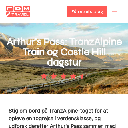
Få rejseforslag
Gå
til
hovedindhold
Arthur's Pass: TranzAlpine
Train og Castle Hill
dagstur
Stig om bord på TranzAlpine-toget for at
opleve en togrejse i verdensklasse, og
udforsk derefter Arthur's Pass sammen med