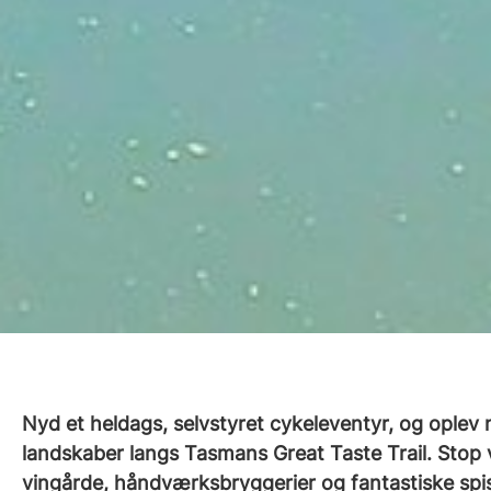
Nyd et heldags, selvstyret cykeleventyr, og oplev 
landskaber langs Tasmans Great Taste Trail. Stop
vingårde, håndværksbryggerier og fantastiske spi