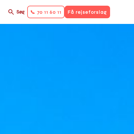
Søg
📞 70 11 60 11
Få rejseforslag
on
ry