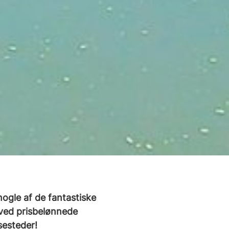
nogle af de fantastiske
 ved prisbelønnede
sesteder!