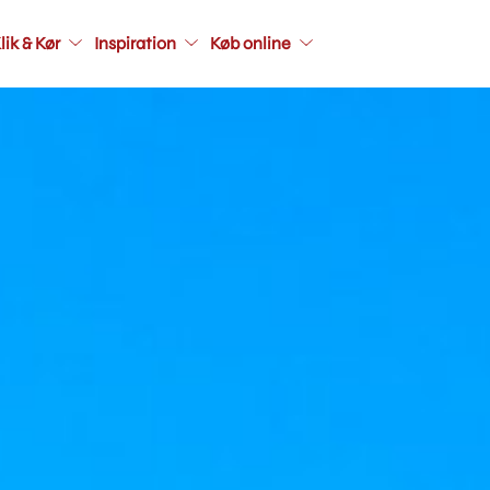
Main
lik & Kør
Inspiration
Køb online
navigati
seconda