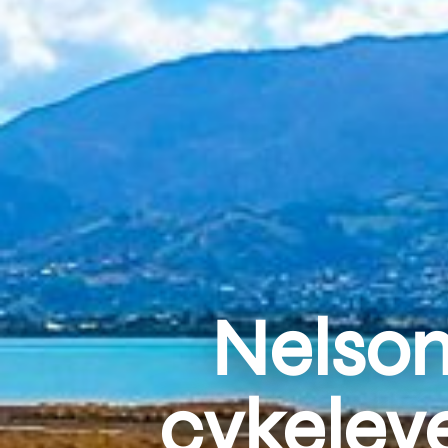
Nelson
cykelev