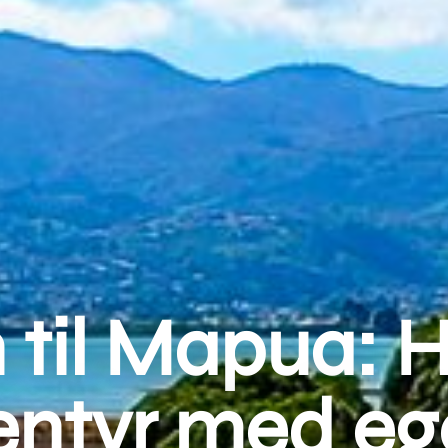
 til Mapua: 
entyr med eg