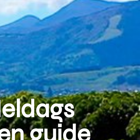
Heldags
en guide