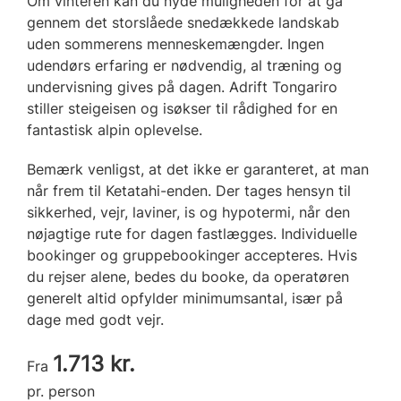
Om vinteren kan du nyde muligheden for at gå
gennem det storslåede snedækkede landskab
uden sommerens menneskemængder. Ingen
udendørs erfaring er nødvendig, al træning og
undervisning gives på dagen. Adrift Tongariro
stiller steigeisen og isøkser til rådighed for en
fantastisk alpin oplevelse.
Bemærk venligst, at det ikke er garanteret, at man
når frem til Ketatahi-enden. Der tages hensyn til
sikkerhed, vejr, laviner, is og hypotermi, når den
nøjagtige rute for dagen fastlægges. Individuelle
bookinger og gruppebookinger accepteres. Hvis
du rejser alene, bedes du booke, da operatøren
generelt altid opfylder minimumsantal, især på
dage med godt vejr.
1.713 kr.
Fra
pr. person