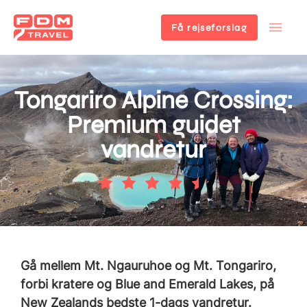
Få rejseforslag
Gå
til
hovedindhold
Tongariro Alpine Crossing:
Premium guidet
vandretur
Gå mellem Mt. Ngauruhoe og Mt. Tongariro,
forbi kratere og Blue and Emerald Lakes, på
New Zealands bedste 1-dags vandretur.