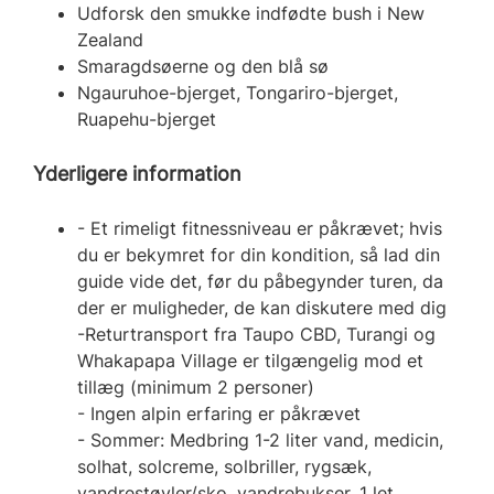
Udforsk den smukke indfødte bush i New
Zealand
Smaragdsøerne og den blå sø
Ngauruhoe-bjerget, Tongariro-bjerget,
Ruapehu-bjerget
Yderligere information
- Et rimeligt fitnessniveau er påkrævet; hvis
du er bekymret for din kondition, så lad din
guide vide det, før du påbegynder turen, da
der er muligheder, de kan diskutere med dig
-Returtransport fra Taupo CBD, Turangi og
Whakapapa Village er tilgængelig mod et
tillæg (minimum 2 personer)
- Ingen alpin erfaring er påkrævet
- Sommer: Medbring 1-2 liter vand, medicin,
solhat, solcreme, solbriller, rygsæk,
vandrestøvler/sko, vandrebukser, 1 let