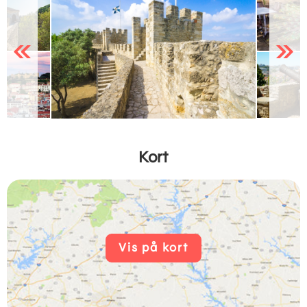
Previous
Next
Kort
Vis på kort