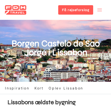
Få rejseforslag
Gå
til
hovedindhold
Borgen Castelo de Sao
Jorge i Lissabon
Inspiration
Kort
Oplev Lissabon
Lissabons ældste bygning