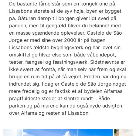
De bastante tårne står som en kongekrone på
Lissabons største af de syv høje, byen er bygget
på. Gåturen derop til borgen giver lidt sved på
panden, men til gengæld bliver du belønnet med
en masse spændende oplevelser. Castelo de São
Jorge er med sine over 2000 år på bagen
Lissabons ældste bygningsværk og har levet sin
omskiftelige tilværelse som både våbendepot,
teater, fængsel og fæstningsværk. Sidstnævnte er
ikke svært at forstå, når man selv når frem og skal
bruge en rum tid på at få vejret. Freden har dog nu
indfundet sig. I dag er Castelo de São Jorge noget
mere fredelig og er faktisk et af bydelen Alfamas
pragtfuldeste steder at slentre rundt i. Både i
parken og på murene kan du også nyde udsigten
over Alfama og resten af
Lissabon
.