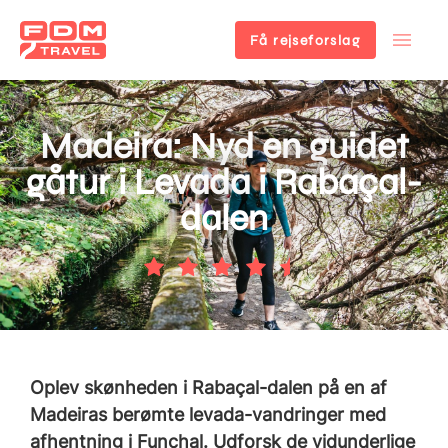
Få rejseforslag
Gå
til
hovedindhold
Madeira: Nyd en guidet
gåtur i Levada i Rabaçal-
dalen
Oplev skønheden i Rabaçal-dalen på en af
Madeiras berømte levada-vandringer med
afhentning i Funchal. Udforsk de vidunderlige