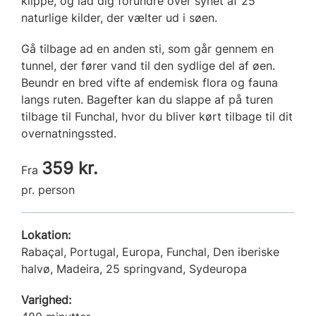
klippe, og lad dig forundre over synet af 25
naturlige kilder, der vælter ud i søen.
Gå tilbage ad en anden sti, som går gennem en
tunnel, der fører vand til den sydlige del af øen.
Beundr en bred vifte af endemisk flora og fauna
langs ruten. Bagefter kan du slappe af på turen
tilbage til Funchal, hvor du bliver kørt tilbage til dit
overnatningssted.
359 kr.
Fra
pr. person
Lokation:
Rabaçal, Portugal, Europa, Funchal, Den iberiske
halvø, Madeira, 25 springvand, Sydeuropa
Varighed: