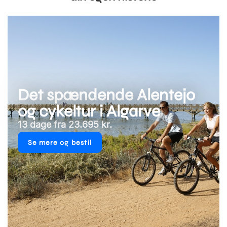
Det spændende Alentejo
og cykeltur i Algarve
13 dage fra 23.695 kr.
Se mere og bestil