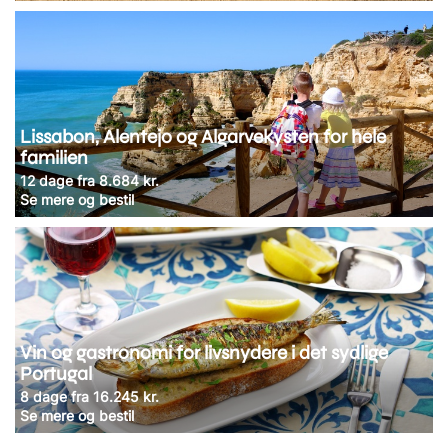
Lissabon, Alentejo og Algarvekysten for hele
familien
12 dage fra 8.684 kr.
Se mere og bestil
Vin og gastronomi for livsnydere i det sydlige
Portugal
8 dage fra 16.245 kr.
Se mere og bestil