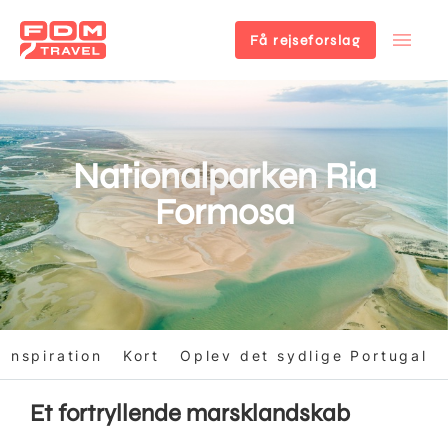
Få rejseforslag
Gå
til
hovedindhold
Nationalparken Ria
Formosa
Inspiration
Kort
Oplev det sydlige Portugal
Et fortryllende marsklandskab