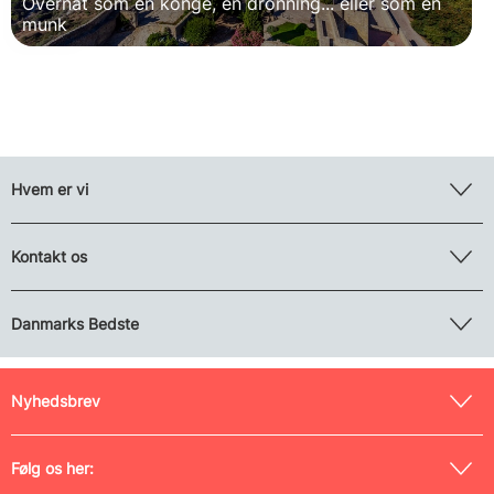
Overnat som en konge, en dronning... eller som en
munk
Hvem er vi
Kontakt os
Danmarks Bedste
Nyhedsbrev
Følg os her: