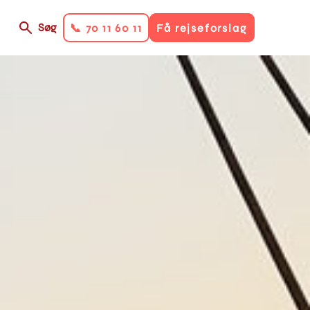
Søg
📞 70 11 60 11
Få rejseforslag
on
ry