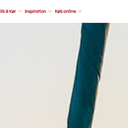
Main
lik & Kør
Inspiration
Køb online
navigati
seconda