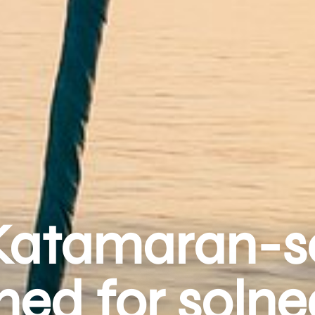
Katamaran-se
hed for soln