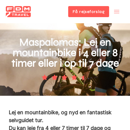
Få rejseforslag
Gå
til
hovedindhold
Maspalomas: Lej en
mountainbike i 4 eller 8
timer eller i op til 7 dage
Lej en mountainbike, og nyd en fantastisk
selvguidet tur.
Du kan leje fra 4 eller 7 timer til 7 dage og