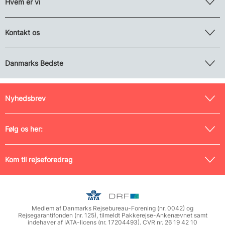
Hvem er vi
Kontakt os
Danmarks Bedste
Nyhedsbrev
Følg os her:
Kom til rejseforedrag
Medlem af Danmarks Rejsebureau-Forening (nr. 0042) og
Rejsegarantifonden (nr. 125), tilmeldt Pakkerejse-Ankenævnet samt
indehaver af IATA-licens (nr. 17204493). CVR nr. 26 19 42 10