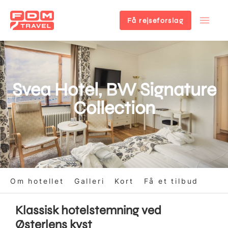
Få rejseforslag
Gå
til
hovedindhold
Svea Hotel, BW Signature
Collection
Om hotellet
Galleri
Kort
Få et tilbud
Klassisk hotelstemning ved
Østerlens kyst