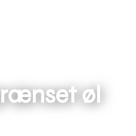
rænset øl