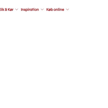
Main
lik & Kør
Inspiration
Køb online
navigati
seconda