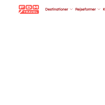
Main
Destinationer
Rejseformer
K
navigation
Gå
til
hovedindhold