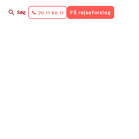
Søg
📞 70 11 60 11
Få rejseforslag
on
ry