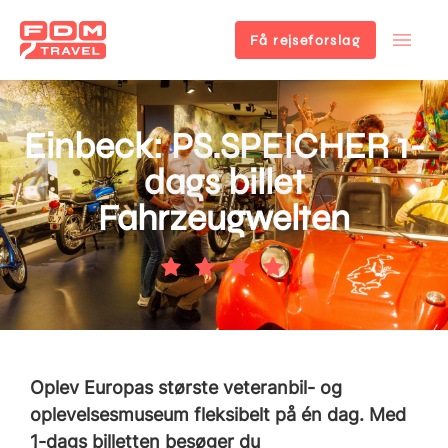
Få rejseforslag
Gå
til
hovedindhold
Einbeck: PS.SPEICHER 1-
dags billet
Fahrzeugwelten
Oplev Europas største veteranbil- og
oplevelsesmuseum fleksibelt på én dag. Med
1-dags billetten besøger du