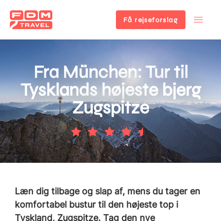
Få rejseforslag
Gå
til
hovedindhold
Fra München: Tur til
Tysklands højeste bjerg
Zugspitze
Læn dig tilbage og slap af, mens du tager en
komfortabel bustur til den højeste top i
Tyskland, Zugspitze. Tag den nye