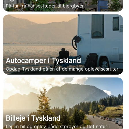
På tur fra hansestæder til bjergbyer
Autocamper i Tyskland
Opdag Tyskland på en af de mange oplevelsesruter
Billeje i Tyskland
Lej en bil og oplev både storbyer og flot natur i