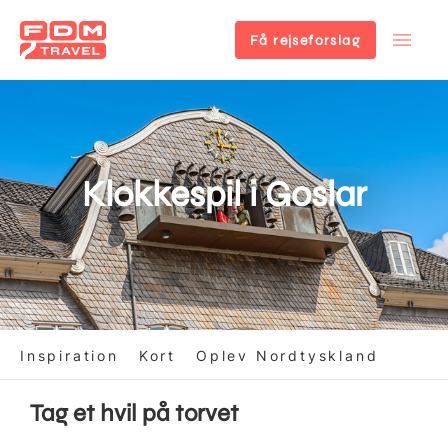
Få rejseforslag
Gå
til
hovedindhold
Klokkespil i Goslar
Inspiration
Kort
Oplev Nordtyskland
Tag et hvil på torvet