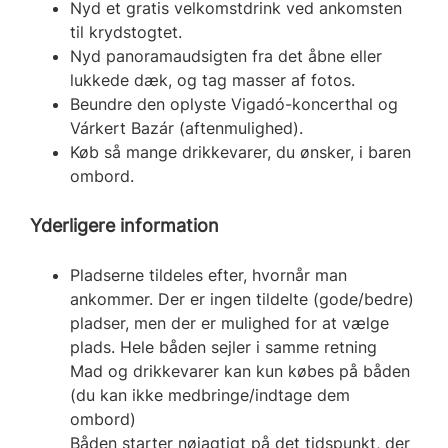
Nyd et gratis velkomstdrink ved ankomsten
til krydstogtet.
Nyd panoramaudsigten fra det åbne eller
lukkede dæk, og tag masser af fotos.
Beundre den oplyste Vigadó-koncerthal og
Várkert Bazár (aftenmulighed).
Køb så mange drikkevarer, du ønsker, i baren
ombord.
Yderligere information
Pladserne tildeles efter, hvornår man
ankommer. Der er ingen tildelte (gode/bedre)
pladser, men der er mulighed for at vælge
plads. Hele båden sejler i samme retning
Mad og drikkevarer kan kun købes på båden
(du kan ikke medbringe/indtage dem
ombord)
Båden starter nøjagtigt på det tidspunkt, der