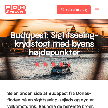
Få rejseforslag
Gå
til
hovedindhold
Budapest: Sightseeing-
krydstogt med byens
højdepunkter
Se en anden side af Budapest fra Donau-
floden på en sightseeing-sejlads og nyd en
velkomstdrink. Beundre de berømte broer,