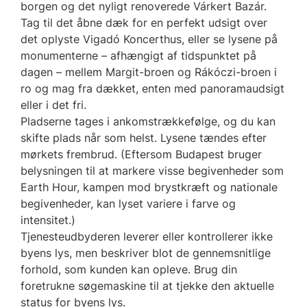
borgen og det nyligt renoverede Várkert Bazár.
Tag til det åbne dæk for en perfekt udsigt over
det oplyste Vigadó Koncerthus, eller se lysene på
monumenterne – afhængigt af tidspunktet på
dagen – mellem Margit-broen og Rákóczi-broen i
ro og mag fra dækket, enten med panoramaudsigt
eller i det fri.
Pladserne tages i ankomstrækkefølge, og du kan
skifte plads når som helst. Lysene tændes efter
mørkets frembrud. (Eftersom Budapest bruger
belysningen til at markere visse begivenheder som
Earth Hour, kampen mod brystkræft og nationale
begivenheder, kan lyset variere i farve og
intensitet.)
Tjenesteudbyderen leverer eller kontrollerer ikke
byens lys, men beskriver blot de gennemsnitlige
forhold, som kunden kan opleve. Brug din
foretrukne søgemaskine til at tjekke den aktuelle
status for byens lys.