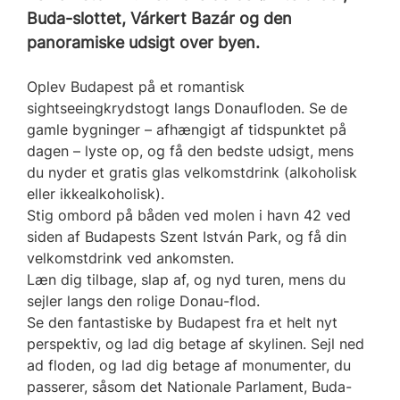
Buda-slottet, Várkert Bazár og den
panoramiske udsigt over byen.
Oplev Budapest på et romantisk
sightseeingkrydstogt langs Donaufloden. Se de
gamle bygninger – afhængigt af tidspunktet på
dagen – lyste op, og få den bedste udsigt, mens
du nyder et gratis glas velkomstdrink (alkoholisk
eller ikkealkoholisk).
Stig ombord på båden ved molen i havn 42 ved
siden af Budapests Szent István Park, og få din
velkomstdrink ved ankomsten.
Læn dig tilbage, slap af, og nyd turen, mens du
sejler langs den rolige Donau-flod.
Se den fantastiske by Budapest fra et helt nyt
perspektiv, og lad dig betage af skylinen. Sejl ned
ad floden, og lad dig betage af monumenter, du
passerer, såsom det Nationale Parlament, Buda-