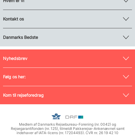
Hvem er vi
Kontakt os
Danmarks Bedste
Nyhedsbrev
Følg os her:
Kom til rejseforedrag
Medlem af Danmarks Rejsebureau-Forening (nr. 0042) og
Rejsegarantifonden (nr. 125), tilmeldt Pakkerejse-Ankenævnet samt
indehaver af IATA-licens (nr. 17204493). CVR nr. 26 19 42 10