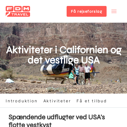
Få rejseforslag
Gå
til
hovedindhold
Aktiviteter i Californien og
det vestlige USA
Introduktion
Aktiviteter
Få et tilbud
Spændende udflugter ved USA's
flotte vestkyst