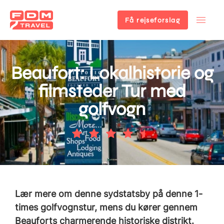
Få rejseforslag
Gå
til
hovedindhold
Beaufort: Lokalhistorie og
filmsteder Tur med
golfvogn
Lær mere om denne sydstatsby på denne 1-
times golfvognstur, mens du kører gennem
Beauforts charmerende historiske distrikt.