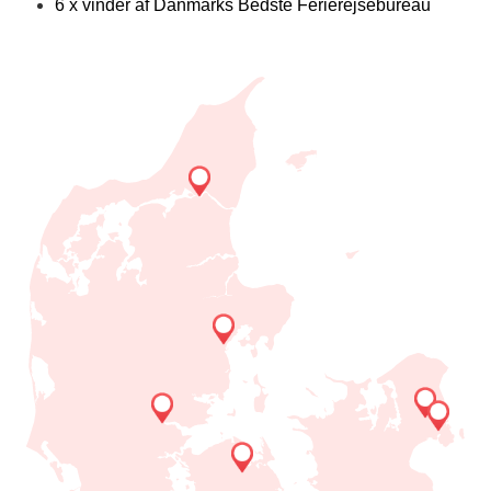
6 x vinder af Danmarks Bedste Ferierejsebureau