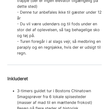
trappe (der er ingen elevator tilgængelig på
dette sted)
- Denne tur anbefales ikke til gæster under 12
år
- Du vil være udendørs og til fods under en
stor del af oplevelsen, så tag behagelige sko
og tøj på.
- Turen foregår i al slags vejr, så medbring en
paraply og en regnjakke, hvis der er udsigt til
regn.
Inkluderet
3-timers guidet tur i Bostons Chinatown
Smagsprøver fra 6 lokale spisesteder
(masser af mad til en mættende frokost)
Besøg på flere steder af historisk,