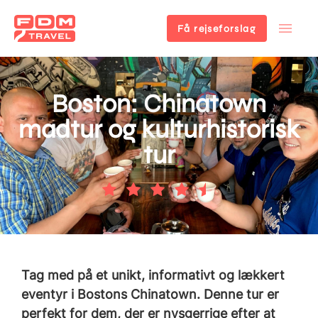
Få rejseforslag
Gå
til
hovedindhold
Boston: Chinatown
madtur og kulturhistorisk
tur
Tag med på et unikt, informativt og lækkert
eventyr i Bostons Chinatown. Denne tur er
perfekt for dem, der er nysgerrige efter at