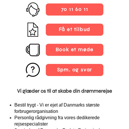
70 11 60 11
Få et tilbud
Book et møde
Spm. og svar
Vi glæder os til at skabe din drømmerejse
Bestil trygt - Vi er ejet af Danmarks største
forbrugerorganisation
Personlig rådgivning fra vores dedikerede
rejsespecialister