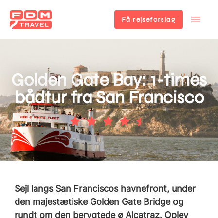
Få rejseforslag
Gå
til
hovedindhold
Golden Gate Bay: 1-times
bådtur fra San Francisco
Sejl langs San Franciscos havnefront, under
den majestætiske Golden Gate Bridge og
rundt om den berygtede ø Alcatraz. Oplev