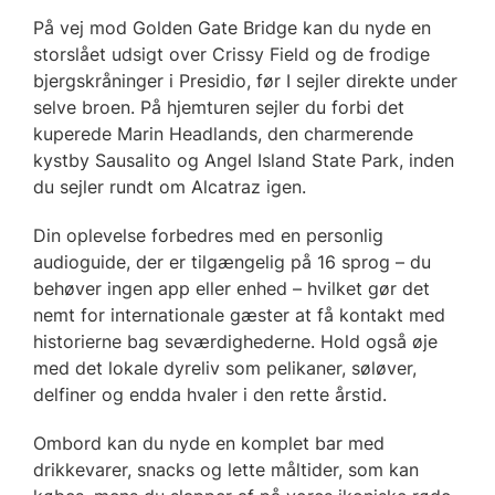
På vej mod Golden Gate Bridge kan du nyde en
storslået udsigt over Crissy Field og de frodige
bjergskråninger i Presidio, før I sejler direkte under
selve broen. På hjemturen sejler du forbi det
kuperede Marin Headlands, den charmerende
kystby Sausalito og Angel Island State Park, inden
du sejler rundt om Alcatraz igen.
Din oplevelse forbedres med en personlig
audioguide, der er tilgængelig på 16 sprog – du
behøver ingen app eller enhed – hvilket gør det
nemt for internationale gæster at få kontakt med
historierne bag seværdighederne. Hold også øje
med det lokale dyreliv som pelikaner, søløver,
delfiner og endda hvaler i den rette årstid.
Ombord kan du nyde en komplet bar med
drikkevarer, snacks og lette måltider, som kan