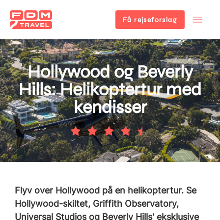
Få rejseforslag
Gå
til
hovedindhold
Hollywood og Beverly
Hills: Helikoptertur med
kendisser
Flyv over Hollywood på en helikoptertur. Se
Hollywood-skiltet, Griffith Observatory,
Universal Studios og Beverly Hills' eksklusive