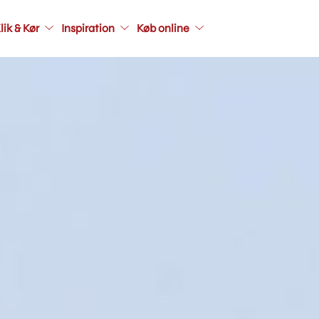
Main
lik & Kør
Inspiration
Køb online
navigati
seconda