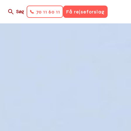
Søg
📞 70 11 60 11
Få rejseforslag
on
ry