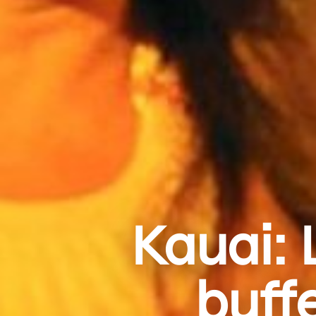
Kauai:
buff