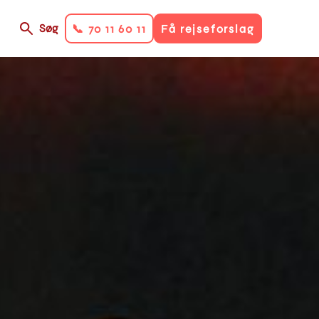
Søg
📞 70 11 60 11
Få rejseforslag
on
ry