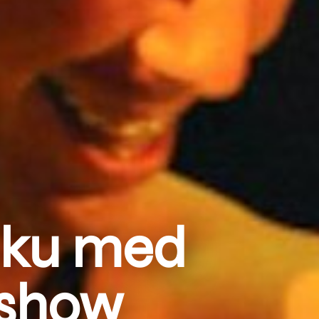
aku med
 show