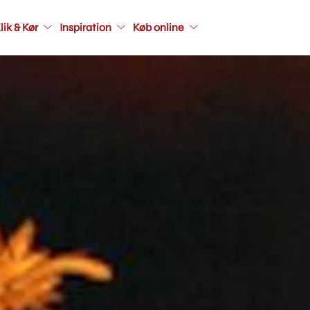
Main
lik & Kør
Inspiration
Køb online
navigati
seconda