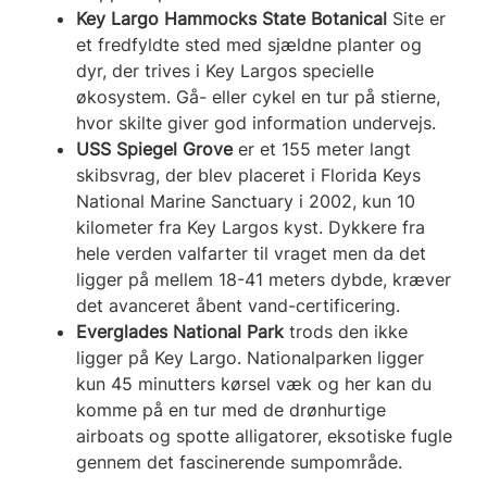
Key Largo Hammocks State Botanical
Site er
et fredfyldte sted med sjældne planter og
dyr, der trives i Key Largos specielle
økosystem. Gå- eller cykel en tur på stierne,
hvor skilte giver god information undervejs.
USS Spiegel Grove
er et 155 meter langt
skibsvrag, der blev placeret i Florida Keys
National Marine Sanctuary i 2002, kun 10
kilometer fra Key Largos kyst. Dykkere fra
hele verden valfarter til vraget men da det
ligger på mellem 18-41 meters dybde, kræver
det avanceret åbent vand-certificering.
Everglades National Park
trods den ikke
ligger på Key Largo. Nationalparken ligger
kun 45 minutters kørsel væk og her kan du
komme på en tur med de drønhurtige
airboats og spotte alligatorer, eksotiske fugle
gennem det fascinerende sumpområde.