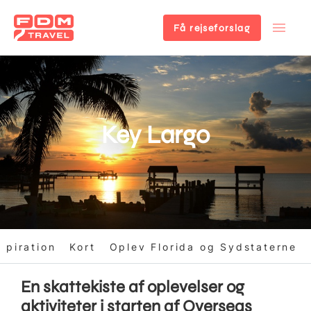
Få rejseforslag
Gå
til
hovedindhold
Key Largo
spiration
Kort
Oplev Florida og Sydstaterne
En skattekiste af oplevelser og
aktiviteter i starten af Overseas