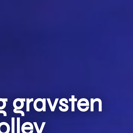
g gravsten
olley