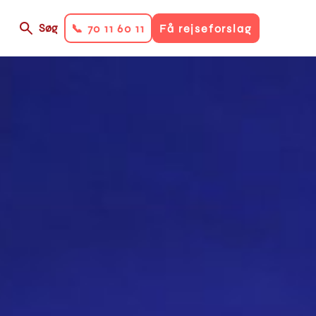
Søg
📞 70 11 60 11
Få rejseforslag
on
ry