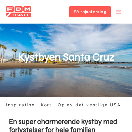
Få rejseforslag
Gå
til
hovedindhold
Kystbyen Santa Cruz
Inspiration
Kort
Oplev det vestlige USA
En super charmerende kystby med
forlystelser for hele familien