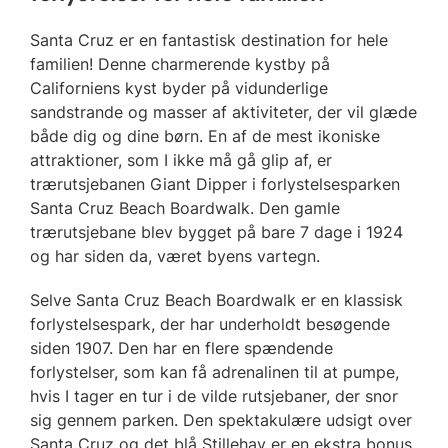
Santa Cruz er en fantastisk destination for hele
familien! Denne charmerende kystby på
Californiens kyst byder på vidunderlige
sandstrande og masser af aktiviteter, der vil glæde
både dig og dine børn. En af de mest ikoniske
attraktioner, som I ikke må gå glip af, er
trærutsjebanen Giant Dipper i forlystelsesparken
Santa Cruz Beach Boardwalk. Den gamle
trærutsjebane blev bygget på bare 7 dage i 1924
og har siden da, været byens vartegn.
Selve Santa Cruz Beach Boardwalk er en klassisk
forlystelsespark, der har underholdt besøgende
siden 1907. Den har en flere spændende
forlystelser, som kan få adrenalinen til at pumpe,
hvis I tager en tur i de vilde rutsjebaner, der snor
sig gennem parken. Den spektakulære udsigt over
Santa Cruz og det blå Stillehav er en ekstra bonus,