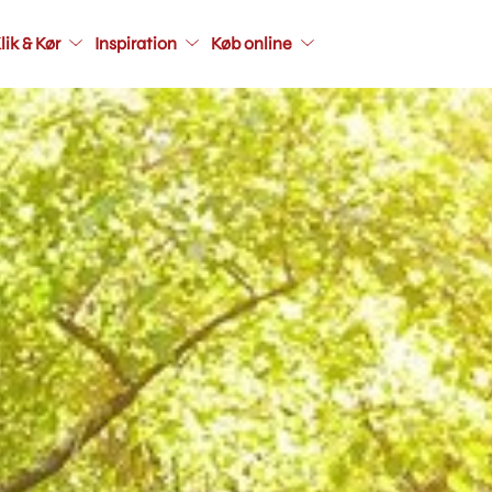
Main
lik & Kør
Inspiration
Køb online
navigati
seconda