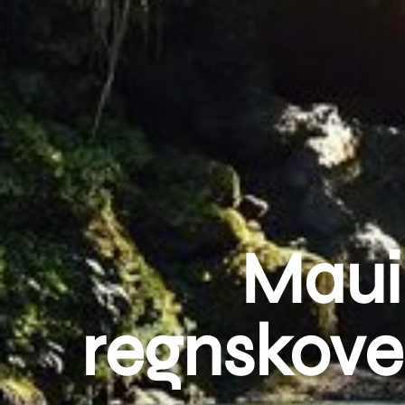
Maui:
regnskove