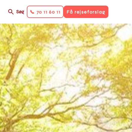
Søg
📞 70 11 60 11
Få rejseforslag
on
ry