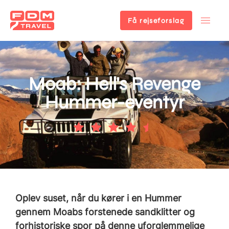
Få rejseforslag
Gå
til
hovedindhold
Moab: Hell's Revenge
Hummer-eventyr
Oplev suset, når du kører i en Hummer
gennem Moabs forstenede sandklitter og
forhistoriske spor på denne uforglemmelige