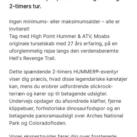
2-timers tur.
Ingen minimums- eller maksimumsalder – alle er
inviteret!
Tag med High Point Hummer & ATV, Moabs
originale turselskab med 27 års erfaring, på en
uforglemmelig rejse langs den verdensberømte
Hell's Revenge Trail.
Dette spændende 2-timers HUMMER®-eventyr
viser dig præcis, hvad disse legendariske køretøjer
kan, mens du erobrer udfordrende slickrock-
terræn og kører op til betagende udsigter.
Undervejs opdager du afsondrede kløfter, fjerne
klippebuer, forhistoriske dinosaurfodspor og en
betagende panoramaudsigt over Arches National
Park og Coloradofloden.
Vores ekspertguider fører dig over forstenede