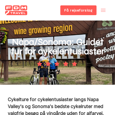
Få rejseforslag
Gå
til
hovedindhold
Napa/Sonoma: Guidet
tur for cykelentusiaster
Cykelture for cykelentusiaster langs Napa
Valley's og Sonoma's bedste cykelruter med
valgfrie besøg på vingårde uden for alfarvej.