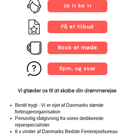
70 11 60 11
Få et tilbud
Book et møde
Spm. og svar
Vi glæder os til at skabe din drømmerejse
Bestil trygt - Vi er ejet af Danmarks største
forbrugerorganisation
Personlig rådgivning fra vores dedikerede
rejsespecialister
6 x vinder af Danmarks Bedste Ferierejsebureau