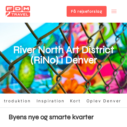
Få rejseforslag
Gå
til
hovedindhold
River North Art District
(RiNo) i Denver
Introduktion
Inspiration
Kort
Oplev Denver
Byens nye og smarte kvarter