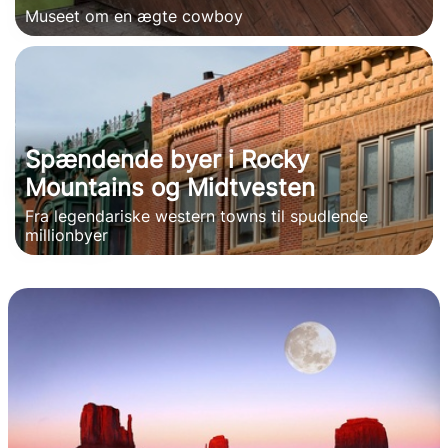
Museet om en ægte cowboy
Spændende byer i Rocky
Mountains og Midtvesten
Fra legendariske western towns til spudlende
millionbyer