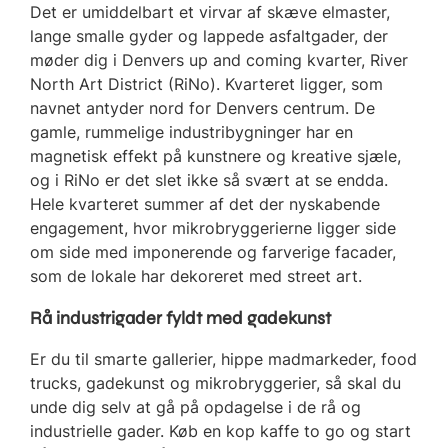
Det er umiddelbart et virvar af skæve elmaster,
lange smalle gyder og lappede asfaltgader, der
møder dig i Denvers up and coming kvarter, River
North Art District (RiNo). Kvarteret ligger, som
navnet antyder nord for Denvers centrum. De
gamle, rummelige industribygninger har en
magnetisk effekt på kunstnere og kreative sjæle,
og i RiNo er det slet ikke så svært at se endda.
Hele kvarteret summer af det der nyskabende
engagement, hvor mikrobryggerierne ligger side
om side med imponerende og farverige facader,
som de lokale har dekoreret med street art.
Rå industrigader fyldt med gadekunst
Er du til smarte gallerier, hippe madmarkeder, food
trucks, gadekunst og mikrobryggerier, så skal du
unde dig selv at gå på opdagelse i de rå og
industrielle gader. Køb en kop kaffe to go og start