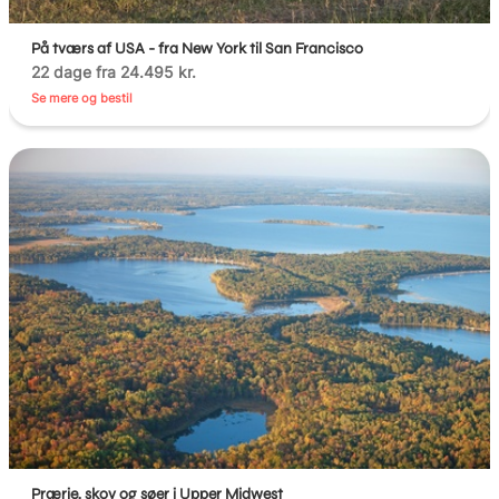
På tværs af USA - fra New York til San Francisco
22 dage fra 24.495 kr.
Se mere og bestil
Prærie, skov og søer i Upper Midwest