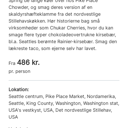
Spring de lange køer over hos Pike Place
Chowder, og smag deres version af en
skaldyrshæfteklamme fra det nordvestlige
Stillehavskøkken. Hør historierne bag små
virksomheder som Chukar Cherries, hvor du kan
smage flere typer chokoladeovertrukne kirsebær,
bl.a. Seattles berømte Rainier-kirsebær. Smag den
lækreste taco, som ejerne selv har lavet.
486 kr.
Fra
pr. person
Lokation:
Seattle centrum, Pike Place Market, Nordamerika,
Seattle, King County, Washington, Washington stat,
USA's vestkyst, USA, Det nordvestlige Stillehav,
USA