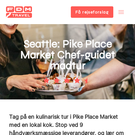
Få rejseforslag
Gå
til
hovedindhold
Seattle: Pike Place
Market Chef-guidet
madtur
Tag på en kulinarisk tur i Pike Place Market
med en lokal kok. Stop ved 9
håndværksmæssige leverandører, og lær om