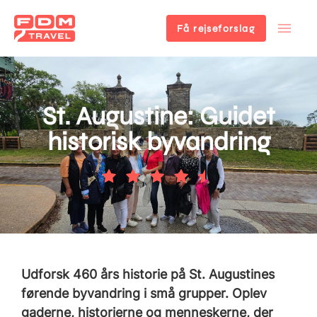
Få rejseforslag
Gå
til
hovedindhold
St. Augustine: Guidet
historisk byvandring
Udforsk 460 års historie på St. Augustines
førende byvandring i små grupper. Oplev
gaderne, historierne og menneskerne, der