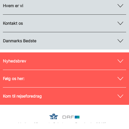
Hvem er vi
Kontakt os
Danmarks Bedste
Nyhedsbrev
Følg os her:
Kom til rejseforedrag
Medlem af Danmarks Rejsebureau-Forening (nr. 0042) og
Rejsegarantifonden (nr. 125), tilmeldt Pakkerejse-Ankenævnet samt