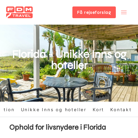
Få rejseforslag
Gå
til
hovedindhold
Florida - Unikke Inns og
hoteller
uktion
Unikke Inns og hoteller
Kort
Kontakt
Ophold for livsnydere i Florida