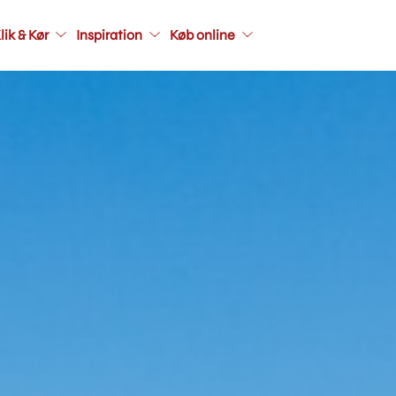
Main
lik & Kør
Inspiration
Køb online
navigati
seconda