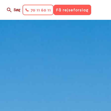
Søg
📞 70 11 60 11
Få rejseforslag
on
ry