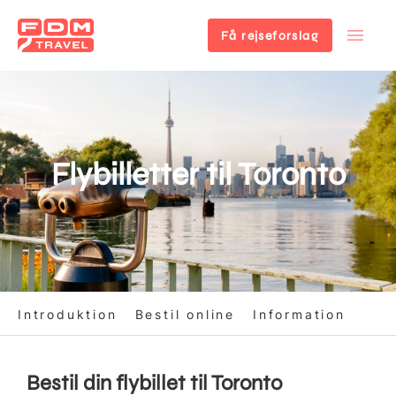
Få rejseforslag
Gå
til
hovedindhold
Flybilletter til Toronto
Introduktion
Bestil online
Information
Bestil din flybillet til Toronto