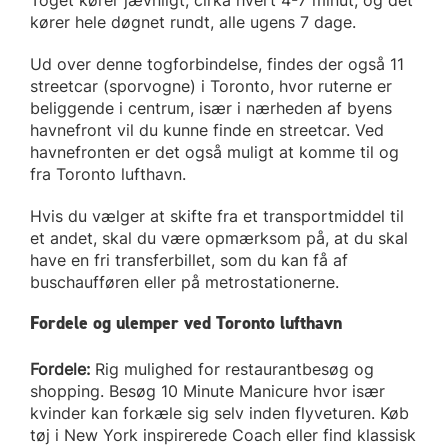
Toget kører jævnligt, cirka hvert 4-7 minut, og det
kører hele døgnet rundt, alle ugens 7 dage.
Ud over denne togforbindelse, findes der også 11
streetcar (sporvogne) i Toronto, hvor ruterne er
beliggende i centrum, især i nærheden af byens
havnefront vil du kunne finde en streetcar. Ved
havnefronten er det også muligt at komme til og
fra Toronto lufthavn.
Hvis du vælger at skifte fra et transportmiddel til
et andet, skal du være opmærksom på, at du skal
have en fri transferbillet, som du kan få af
buschaufføren eller på metrostationerne.
Fordele og ulemper ved Toronto lufthavn
Fordele:
Rig mulighed for restaurantbesøg og
shopping. Besøg 10 Minute Manicure hvor især
kvinder kan forkæle sig selv inden flyveturen. Køb
tøj i New York inspirerede Coach eller find klassisk