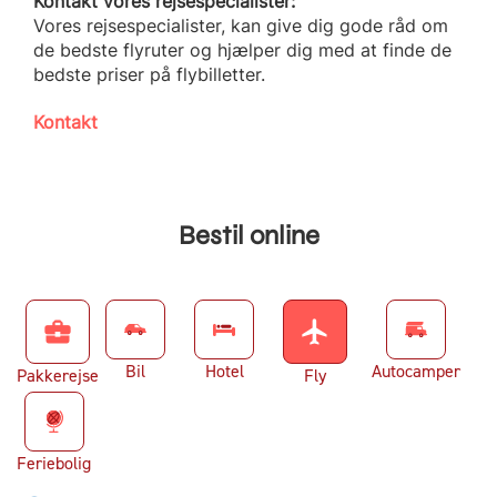
Kontakt vores rejsespecialister:
Vores rejsespecialister, kan give dig gode råd om
de bedste flyruter og hjælper dig med at finde de
bedste priser på flybilletter.
Kontakt
Bestil online
business_center
flight
Bil
Hotel
Autocamper
Pakkerejse
Fly
Feriebolig