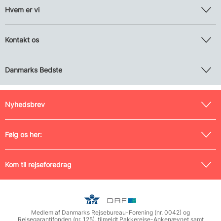
Hvem er vi
Kontakt os
Danmarks Bedste
Nyhedsbrev
Følg os her:
Kom til rejseforedrag
Medlem af Danmarks Rejsebureau-Forening (nr. 0042) og
Rejsegarantifonden (nr. 125), tilmeldt Pakkerejse-Ankenævnet samt