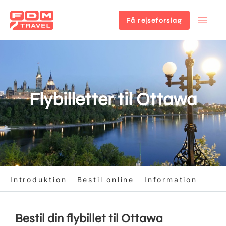
Få rejseforslag
Gå
til
hovedindhold
Flybilletter til Ottawa
Introduktion
Bestil online
Information
Bestil din flybillet til Ottawa