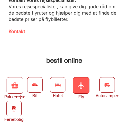
Kontakt vores rejsespecialister:
Vores rejsespecialister, kan give dig gode råd om
de bedste flyruter og hjælper dig med at finde de
bedste priser på flybilletter.
Kontakt
bestil online
business_center
flight
Bil
Hotel
Autocamper
Pakkerejse
Fly
Feriebolig