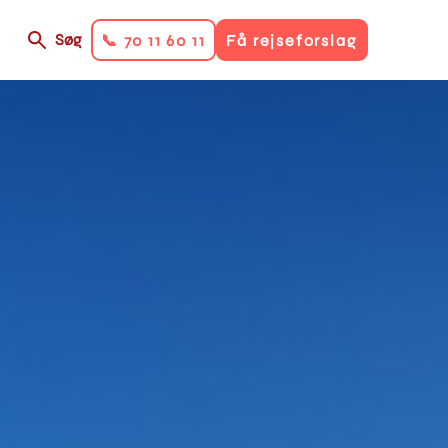
Søg
📞 70 11 60 11
Få rejseforslag
on
ry