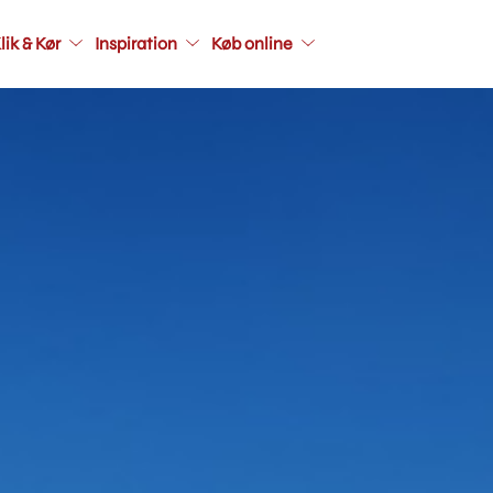
Main
lik & Kør
Inspiration
Køb online
navigati
seconda