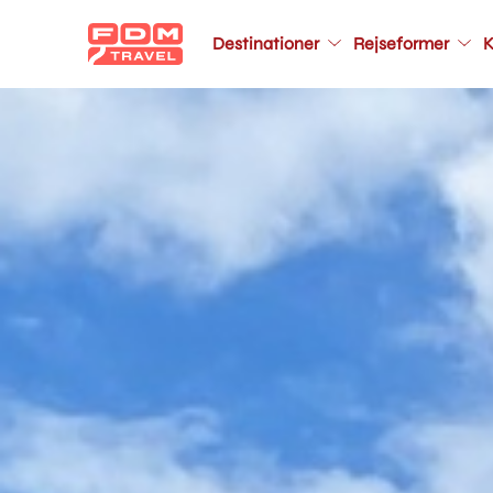
Main
Destinationer
Rejseformer
K
navigation
Gå
til
hovedindhold