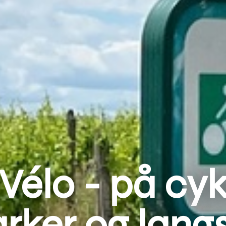
 Vélo - på c
rker og langs