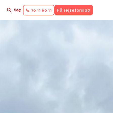
Søg
📞 70 11 60 11
Få rejseforslag
on
ry