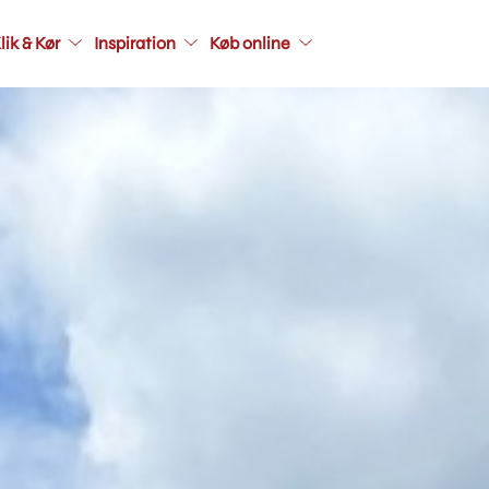
Main
lik & Kør
Inspiration
Køb online
navigati
seconda