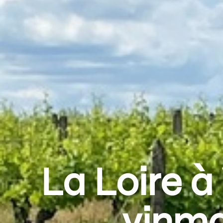
La Loire à
vinma