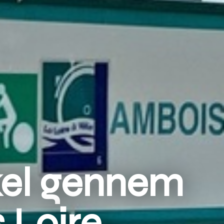
ykel gennem
 Loire