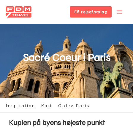
Få rejseforslag
Gå
til
hovedindhold
Sacré Coeur i Paris
Inspiration
Kort
Oplev Paris
Kuplen på byens højeste punkt