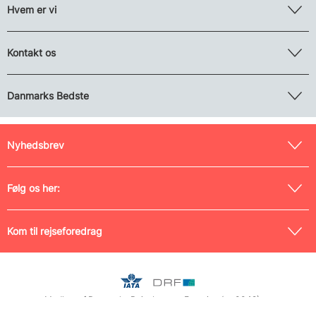
Hvem er vi
Kontakt os
Danmarks Bedste
Nyhedsbrev
Følg os her:
Kom til rejseforedrag
Medlem af Danmarks Rejsebureau-Forening (nr. 0042) og
Rejsegarantifonden (nr. 125), tilmeldt Pakkerejse-Ankenævnet samt