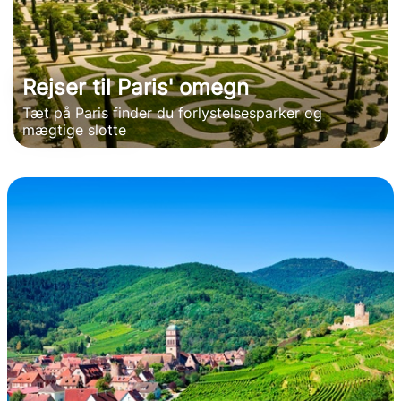
Rejser til Paris' omegn
Tæt på Paris finder du forlystelsesparker og
mægtige slotte