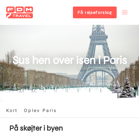
Få rejseforslag
Gå
til
hovedindhold
Sus hen over isen i Paris
Kort
Oplev Paris
På skøjter i byen