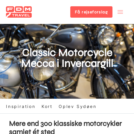
Få rejseforslag
Gå
til
hovedindhold
Classic Motorcycle
Mecca i Invercargill
Inspiration
Kort
Oplev Sydøen
Mere end 300 klassiske motorcykler
samlet ét sted