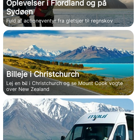
Oplevelser i Fiordland og på
Sydøen
Fuld af actioneventyr fra gletsjer til regnskov
Billeje i Christchurch
Lej en bil i Christchurch og se Mount Cook vogte
over New Zealand