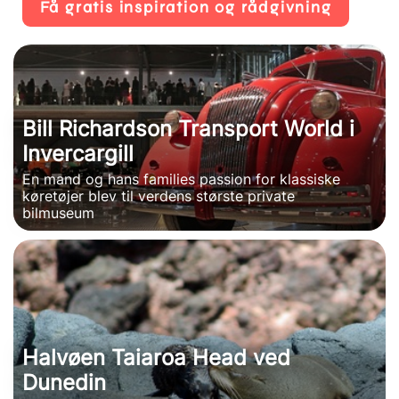
Få gratis inspiration og rådgivning
Bill Richardson Transport World i
Invercargill
En mand og hans families passion for klassiske
køretøjer blev til verdens største private
bilmuseum
Halvøen Taiaroa Head ved
Dunedin