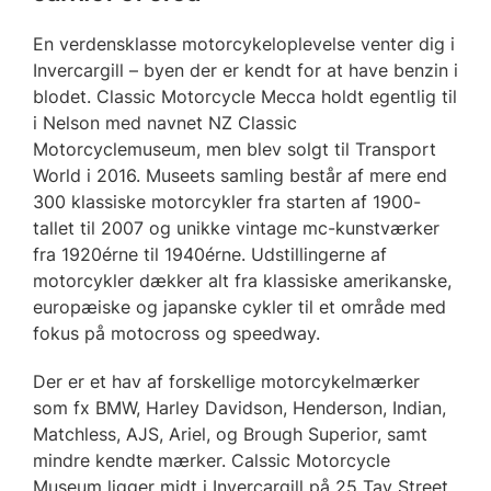
En verdensklasse motorcykeloplevelse venter dig i
Invercargill – byen der er kendt for at have benzin i
blodet. Classic Motorcycle Mecca holdt egentlig til
i Nelson med navnet NZ Classic
Motorcyclemuseum, men blev solgt til Transport
World i 2016. Museets samling består af mere end
300 klassiske motorcykler fra starten af 1900-
tallet til 2007 og unikke vintage mc-kunstværker
fra 1920érne til 1940érne. Udstillingerne af
motorcykler dækker alt fra klassiske amerikanske,
europæiske og japanske cykler til et område med
fokus på motocross og speedway.
Der er et hav af forskellige motorcykelmærker
som fx BMW, Harley Davidson, Henderson, Indian,
Matchless, AJS, Ariel, og Brough Superior, samt
mindre kendte mærker. Calssic Motorcycle
Museum ligger midt i Invercargill på 25 Tay Street.