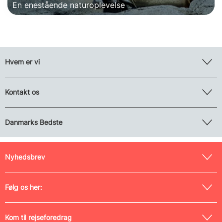
En enestående naturoplevelse
Hvem er vi
Kontakt os
Danmarks Bedste
Nyhedsbrev
Følg os her:
Kom til rejseforedrag