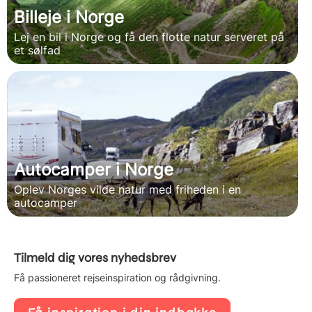
Billeje i Norge
Lej en bil i Norge og få den flotte natur serveret på
et sølfad
Autocamper i Norge
Oplev Norges vilde natur med friheden i en
autocamper
Tilmeld dig vores nyhedsbrev
Få passioneret rejseinspiration og rådgivning.