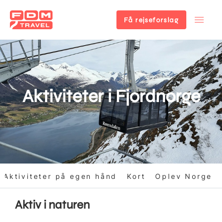
Få rejseforslag
Gå
til
hovedindhold
Aktiviteter i Fjordnorge
Aktiviteter på egen hånd
Kort
Oplev Norge
Aktiv i naturen