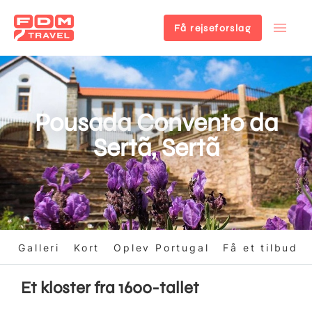
Få rejseforslag
Gå
til
hovedindhold
Pousada Convento da
Sertã, Sertã
n
Galleri
Kort
Oplev Portugal
Få et tilbud
Et kloster fra 1600-tallet