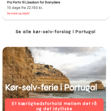
Fra Porto til Lissabon for livsnydere
10 dage fra 22.193 kr.
Se mere og bestil
Se alle kør-selv-forslag i Portugal
Kør-selv-ferie i Portugal
Et kærlighedsforhold mellem det rå
og det idylliske