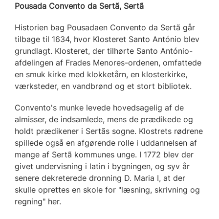
Pousada Convento da Sertã, Sertã
Historien bag Pousadaen Convento da Sertã går
tilbage til 1634, hvor Klosteret Santo António blev
grundlagt. Klosteret, der tilhørte Santo António-
afdelingen af Frades Menores-ordenen, omfattede
en smuk kirke med klokketårn, en klosterkirke,
værksteder, en vandbrønd og et stort bibliotek.
Convento's munke levede hovedsagelig af de
almisser, de indsamlede, mens de prædikede og
holdt prædikener i Sertãs sogne. Klostrets rødrene
spillede også en afgørende rolle i uddannelsen af
mange af Sertã kommunes unge. I 1772 blev der
givet undervisning i latin i bygningen, og syv år
senere dekreterede dronning D. Maria I, at der
skulle oprettes en skole for "læsning, skrivning og
regning" her.