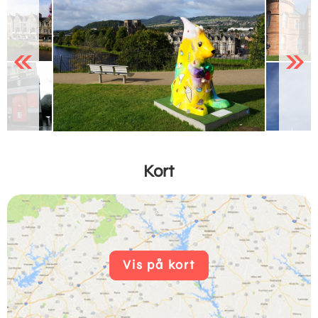
Previous
Next
Kort
Vis på kort