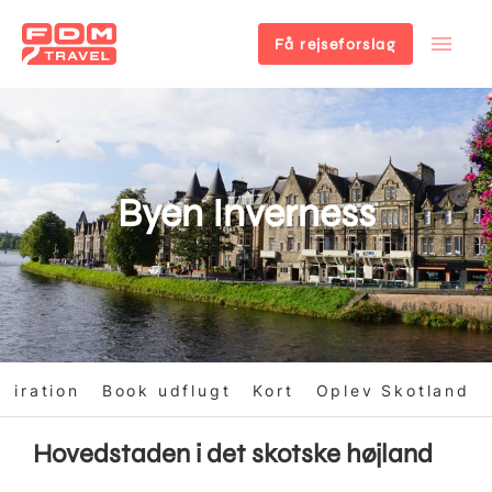
Få rejseforslag
Gå
til
hovedindhold
Byen Inverness
spiration
Book udflugt
Kort
Oplev Skotland
Hovedstaden i det skotske højland