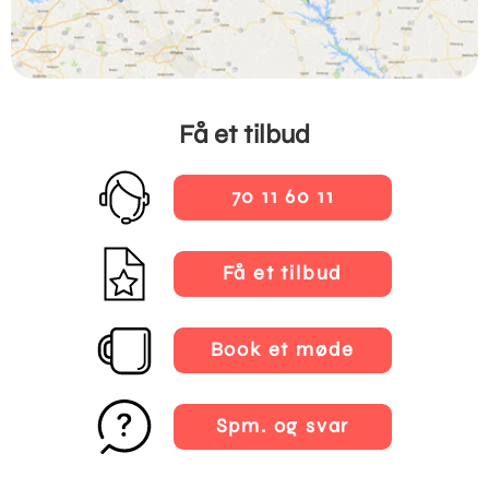
Få et tilbud
70 11 60 11
Få et tilbud
Book et møde
Spm. og svar