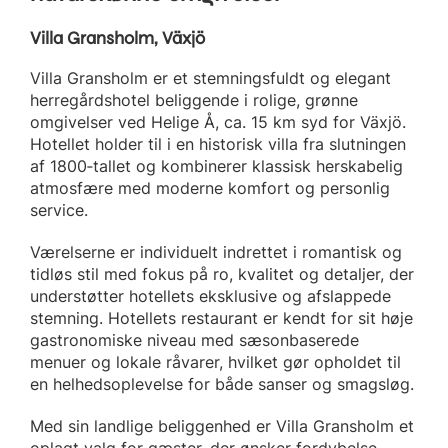
Villa Gransholm, Växjö
Villa Gransholm er et stemningsfuldt og elegant
herregårdshotel beliggende i rolige, grønne
omgivelser ved Helige Å, ca. 15 km syd for Växjö.
Hotellet holder til i en historisk villa fra slutningen
af 1800‑tallet og kombinerer klassisk herskabelig
atmosfære med moderne komfort og personlig
service.
Værelserne er individuelt indrettet i romantisk og
tidløs stil med fokus på ro, kvalitet og detaljer, der
understøtter hotellets eksklusive og afslappede
stemning. Hotellets restaurant er kendt for sit høje
gastronomiske niveau med sæsonbaserede
menuer og lokale råvarer, hvilket gør opholdet til
en helhedsoplevelse for både sanser og smagsløg.
Med sin landlige beliggenhed er Villa Gransholm et
oplagt valg for gæster, der ønsker fordybelse,