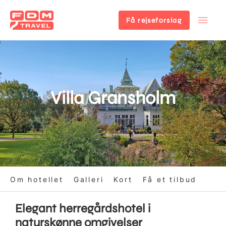
Få rejseforslag
Gå
til
hovedindhold
Villa Gransholm
Om hotellet
Galleri
Kort
Få et tilbud
Elegant herregårdshotel i
naturskønne omgivelser