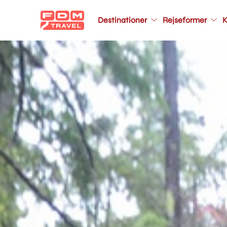
Main
Destinationer
Rejseformer
K
navigation
Gå
til
hovedindhold