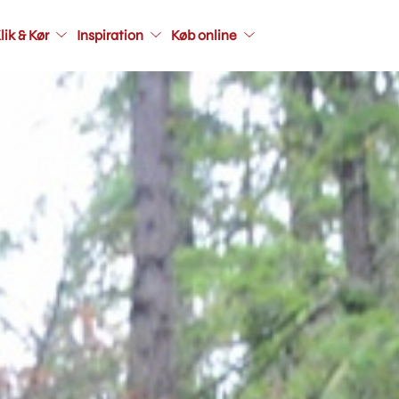
Main
lik & Kør
Inspiration
Køb online
navigati
seconda