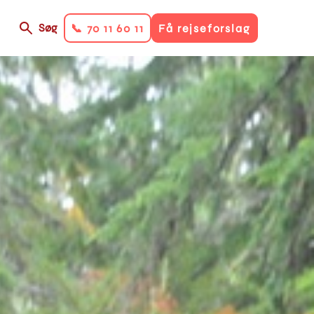
Søg
📞 70 11 60 11
Få rejseforslag
on
ry