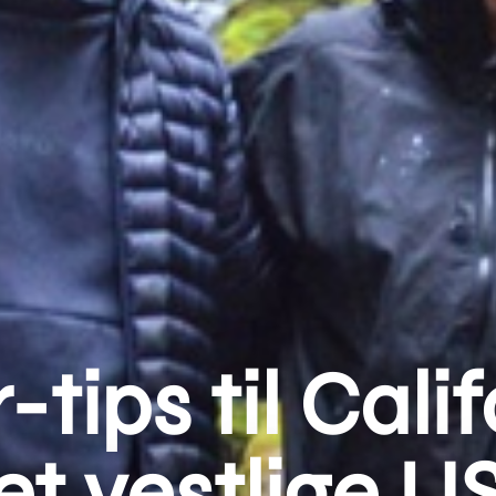
r-tips til Cali
et vestlige U