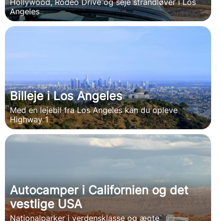
Hollywood, Rodeo Drive og seje strandløver i Los
Angeles
Billeje i Los Angeles
Med en lejebil fra Los Angeles kan du opleve
Highway 1
Autocamper i Californien og det
vestlige USA
Nationalparker i verdensklasse og ægte