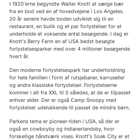
I 1920'erne begyndte Walter Knott at sælge bær
fra en bod ved en af hovedvejene i Los Angeles.
20 år senere havde boden udviklet sig til en
restaurant, en butik og et par forlystelser for at
underholde et voksende antal besøgende. I dag er
Knott's Berry Farm en af USA bedst besøgte
forlystelsesparker med over 4 millioner besøgende
hvert år.
Den moderne forlystelsespark har underholdning
for hele familien i form af rutsjebaner, karruseller
og andre klassiske forlystelser. Forlystelserne
kommer i alt fra XXL til S således, at de er tilpasset
enhver alder. Der er også Camp Snoopy med
forlystelser udelukkende til passet de mindre børn.
Parkens tema er pioneer-tiden i USA, så der er
også en cowboyby og indianerlandsby, hvor
forskellige håndværk vises. Knott's Soak City er et