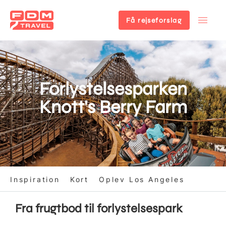
Få rejseforslag
Gå
til
hovedindhold
Forlystelsesparken
Knott's Berry Farm
Inspiration
Kort
Oplev Los Angeles
Fra frugtbod til forlystelsespark