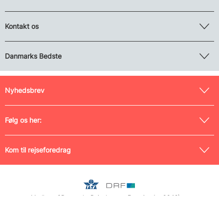
Kontakt os
Danmarks Bedste
Nyhedsbrev
Følg os her:
Kom til rejseforedrag
Medlem af Danmarks Rejsebureau-Forening (nr. 0042) og
Rejsegarantifonden (nr. 125), tilmeldt Pakkerejse-Ankenævnet samt
indehaver af IATA-licens (nr. 17204493). CVR nr. 26 19 42 10