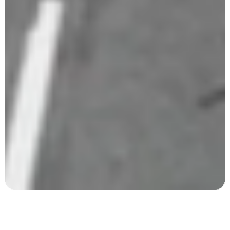
Dit personlige kør-selv rejsebureau