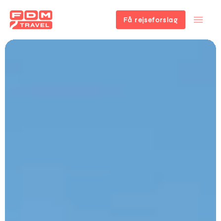
Få rejseforslag
Gå
til
hovedindhold