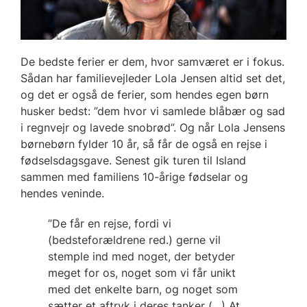
De bedste ferier er dem, hvor samværet er i fokus.
Sådan har familievejleder Lola Jensen altid set det,
og det er også de ferier, som hendes egen børn
husker bedst: ”dem hvor vi samlede blåbær og sad
i regnvejr og lavede snobrød”. Og når Lola Jensens
børnebørn fylder 10 år, så får de også en rejse i
fødselsdagsgave. Senest gik turen til Island
sammen med familiens 10-årige fødselar og
hendes veninde.
”De får en rejse, fordi vi
(bedsteforældrene red.) gerne vil
stemple ind med noget, der betyder
meget for os, noget som vi får unikt
med det enkelte barn, og noget som
sætter et aftryk i deres tanker (…) At