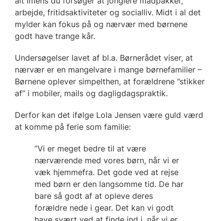
alt imens du forsøger at jonglere madpakker,
arbejde, fritidsaktiviteter og socialliv. Midt i al det
mylder kan fokus på og nærvær med børnene
godt have trange kår.
Undersøgelser lavet af bl.a. Børnerådet viser, at
nærvær er en mangelvare i mange børnefamilier –
Børnene oplever simpelthen, at forældrene ”stikker
af” i mobiler, mails og dagligdagspraktik.
Derfor kan det ifølge Lola Jensen være guld værd
at komme på ferie som familie:
”Vi er meget bedre til at være
nærværende med vores børn, når vi er
væk hjemmefra. Det gode ved at rejse
med børn er den langsomme tid. De har
bare så godt af at opleve deres
forældre nede i gear. Det kan vi godt
have svært ved at finde ind i, når vi er