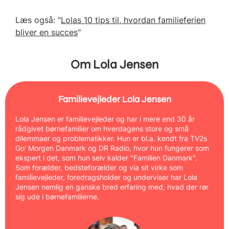
Læs også: "
Lolas 10 tips til, hvordan familieferien
bliver en succes
"
Om Lola Jensen
Familievejleder Lola Jensen
Lola Jensen er familievejleder og har i mere end 30 år
rådgivet børnefamilier om hverdagens store og små
dilemmaer og problematikker. Hun er bl.a. kendt fra TV2s
Go' Morgen Danmark og DR Radio, hvor hun fungerer som
ekspert i det, som hun selv kalder "Familien Danmark".
Som forælder, bedsteforælder og via sit virke som
familievejleder, foredragsholder og underviser har Lola
Jensen nemlig en ganske bred erfaring med, hvad der rør
sig ude i børnefamilierne.