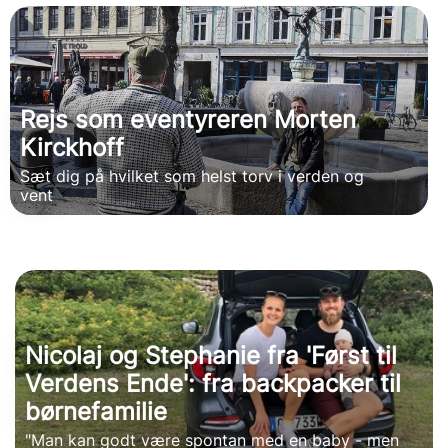
Rejs som eventyreren Morten
Kirckhoff
Sæt dig på hvilket som helst torv i verden og
vent
Nicolaj og Stephanie fra 'Først til
Verdens Ende': fra backpacker til
børnefamilie
"Man kan godt være spontan med en baby - men