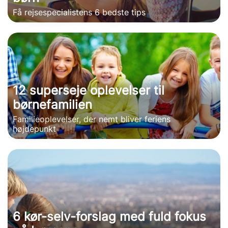
Få rejsespecialistens 6 bedste tips
12 superseje oplevelser til
børnefamilien
Familieoplevelser, der nemt bliver feriens
højdepunkt
6 kør-selv-forslag med fuld fokus