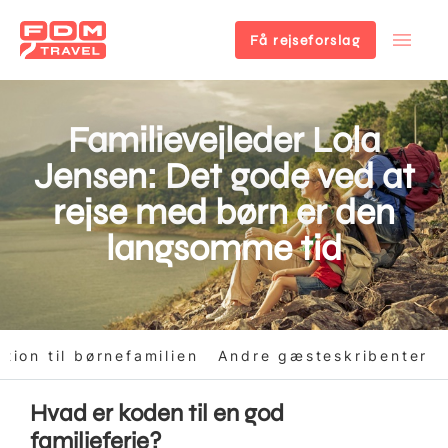
Få rejseforslag
Gå
til
hovedindhold
Familievejleder Lola
Jensen: Det gode ved at
rejse med børn er den
langsomme tid
ation til børnefamilien
Andre gæsteskribenter
Hvad er koden til en god
familieferie?