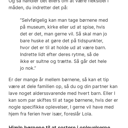
Og så handler det ellers om at være fleksibel i
måden, du indretter det på:
”Selvfølgelig kan man tage børnene med
på museum, kirke eller ud at spise, hvis
det er det, man gerne vil. Så skal man jo
bare huske at gøre det på tidspunkter,
hvor det er til at holde ud at være barn.
Indrette lidt efter deres rytme, så de
ikke er sultne og trætte. Så går det hele
jo nok.”
Er der mange år mellem børnene, så kan et tip
være at dele familien op, så du og din partner kan
lave noget alderssvarende med hvert barn. Eller I
kan som par skiftes til at tage børnene, hvis der er
nogle specifikke oplevelser, I gerne vil have med
hjem fra ferien hver især, foreslår Lola.
Hjælp børnene til at sortere i oplevelserne