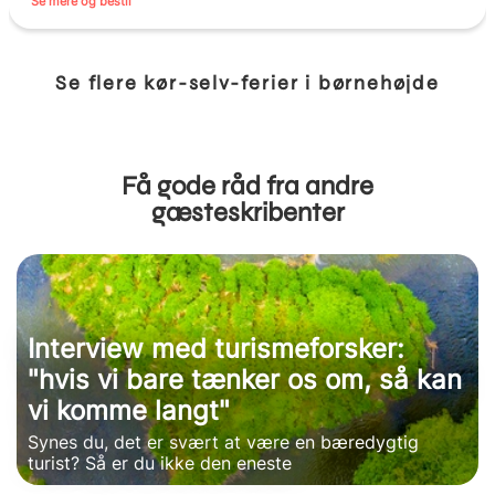
Se mere og bestil
Se flere kør-selv-ferier i børnehøjde
Få gode råd fra andre
gæsteskribenter
Interview med turismeforsker:
"hvis vi bare tænker os om, så kan
vi komme langt"
Synes du, det er svært at være en bæredygtig
turist? Så er du ikke den eneste