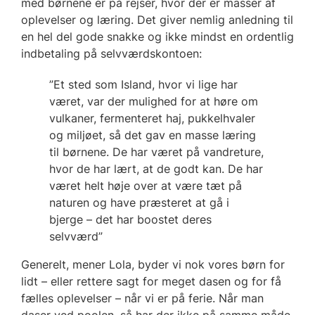
med børnene er på rejser, hvor der er masser af
oplevelser og læring. Det giver nemlig anledning til
en hel del gode snakke og ikke mindst en ordentlig
indbetaling på selvværdskontoen:
”Et sted som Island, hvor vi lige har
været, var der mulighed for at høre om
vulkaner, fermenteret haj, pukkelhvaler
og miljøet, så det gav en masse læring
til børnene. De har været på vandreture,
hvor de har lært, at de godt kan. De har
været helt høje over at være tæt på
naturen og have præsteret at gå i
bjerge – det har boostet deres
selvværd”
Generelt, mener Lola, byder vi nok vores børn for
lidt – eller rettere sagt for meget dasen og for få
fælles oplevelser – når vi er på ferie. Når man
daser ved poolen, så har der ikke på samme måde