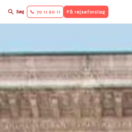
Søg
📞 70 11 60 11
Få rejseforslag
on
ry