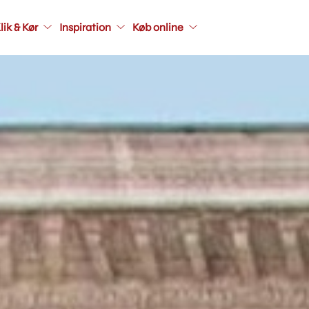
Main
lik & Kør
Inspiration
Køb online
navigati
seconda